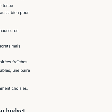
e tenue
 aussi bien pour
chaussures
screts mais
oirées fraîches
bles, une paire
ment choisies,
on budget