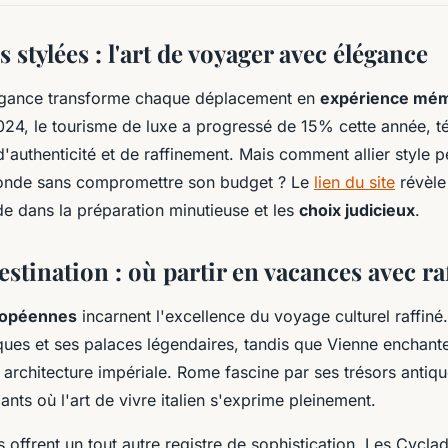
 stylées : l'art de voyager avec élégance
égance transforme chaque déplacement en
expérience mé
2024, le tourisme de luxe a progressé de 15% cette année, 
'authenticité et de raffinement. Mais comment allier style p
onde sans compromettre son budget ? Le
lien du site
révèle 
de dans la préparation minutieuse et les
choix judicieux
.
estination : où partir en vacances avec r
ropéennes
incarnent l'excellence du voyage culturel raffiné.
ues et ses palaces légendaires, tandis que Vienne enchant
n architecture impériale. Rome fascine par ses trésors antiq
ants où l'art de vivre italien s'exprime pleinement.
s offrent un tout autre registre de sophistication. Les Cycla