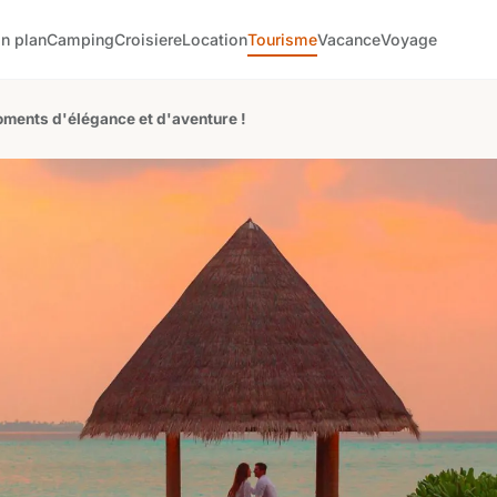
n plan
Camping
Croisiere
Location
Tourisme
Vacance
Voyage
oments d'élégance et d'aventure !