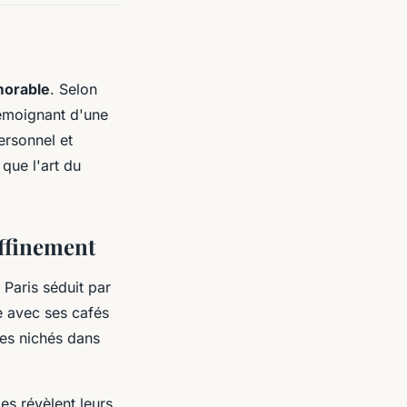
morable
. Selon
témoignant d'une
ersonnel et
que l'art du
affinement
 Paris séduit par
e avec ses cafés
ues nichés dans
des révèlent leurs