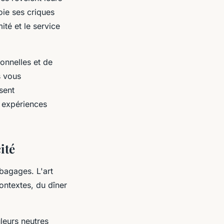
oie ses criques
ité et le service
onnelles et de
 vous
sent
s expériences
cité
 bagages. L'art
ontextes, du dîner
uleurs neutres