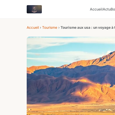
Accueil
Actu
Bo
Accueil
›
Tourisme
›
Tourisme aux usa : un voyage à t