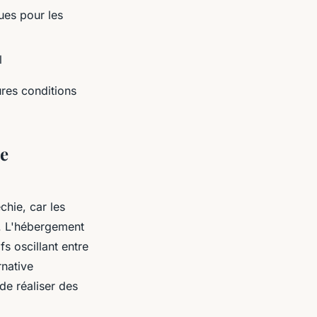
ues pour les
l
ures conditions
re
chie, car les
i. L'hébergement
s oscillant entre
rnative
de réaliser des