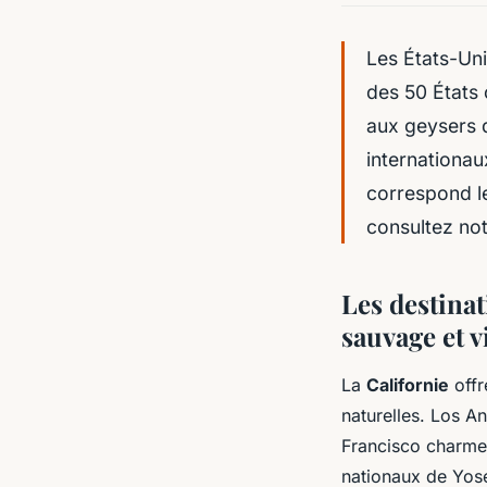
Les États-Uni
des 50 États 
aux geysers d
internationau
correspond le
consultez no
Les destinat
sauvage et 
La
Californie
offr
naturelles. Los A
Francisco charme
nationaux de Yose