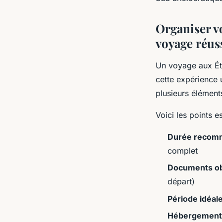
Organiser vo
voyage réus
Un voyage aux É
cette expérience u
plusieurs éléments
Voici les points e
Durée recom
complet
Documents ob
départ)
Période idéal
Hébergement