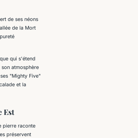
sert de ses néons
allée de la Mort
 pureté
ique qui s'étend
t son atmosphère
e ses "Mighty Five"
calade et la
e Est
 pierre raconte
ues préservent