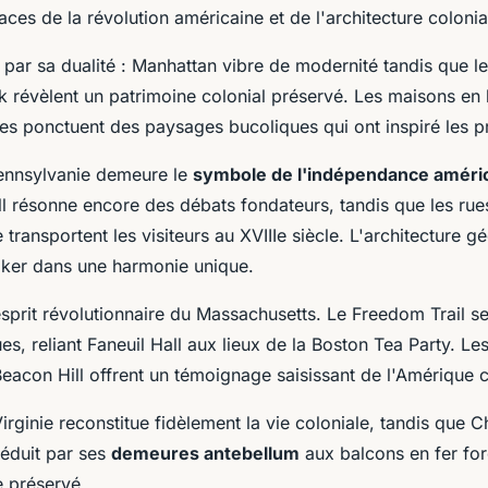
aces de la révolution américaine et de l'architecture colonia
par sa dualité : Manhattan vibre de modernité tandis que le
k révèlent un patrimoine colonial préservé. Les maisons en 
hes ponctuent des paysages bucoliques qui ont inspiré les p
Pennsylvanie demeure le
symbole de l'indépendance améri
 résonne encore des débats fondateurs, tandis que les ru
e transportent les visiteurs au XVIIIe siècle. L'architecture 
aker dans une harmonie unique.
esprit révolutionnaire du Massachusetts. Le Freedom Trail se
es, reliant Faneuil Hall aux lieux de la Boston Tea Party. L
eacon Hill offrent un témoignage saisissant de l'Amérique c
rginie reconstitue fidèlement la vie coloniale, tandis que C
éduit par ses
demeures antebellum
aux balcons en fer for
e préservé.