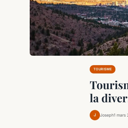
TOURISME
Tourism
la diver
J
Joseph
1 mars