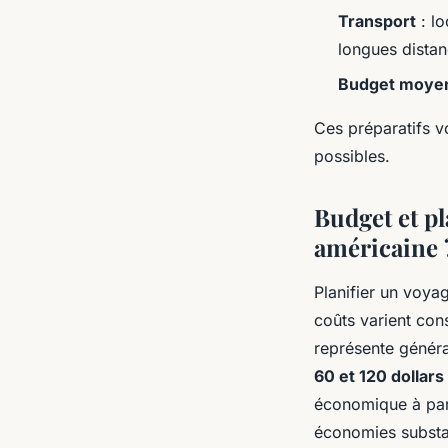
Transport
: lo
longues dista
Budget moye
Ces préparatifs v
possibles.
Budget et pl
américaine 
Planifier un voya
coûts varient con
représente généra
60 et 120 dollars
économique à part
économies substan