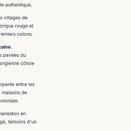
le authentique.
s villages de
brique rouge et
remiers colons.
caine
.
es pavées du
géorgienne côtoie
rpente entre les
es maisons de
oloniale.
harleston en
gé, témoins d'un