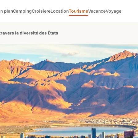
n plan
Camping
Croisiere
Location
Tourisme
Vacance
Voyage
ravers la diversité des États